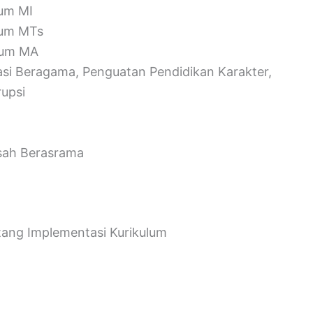
lum MI
lum MTs
ulum MA
si Beragama, Penguatan Pendidikan Karakter,
rupsi
sah Berasrama
ang Implementasi Kurikulum