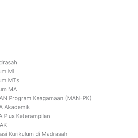
adrasah
lum MI
lum MTs
ulum MA
m MAN Program Keagamaan (MAN-PK)
MA Akademik
A Plus Keterampilan
MAK
si Kurikulum di Madrasah