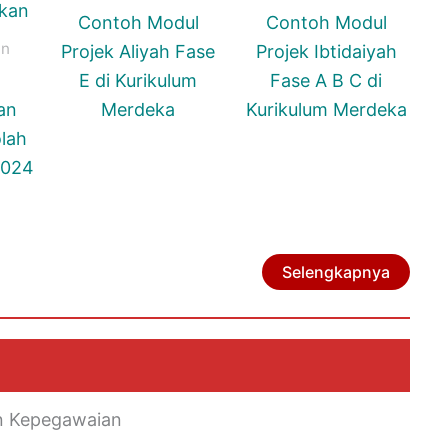
Contoh Modul
Contoh Modul
an
Projek Aliyah Fase
Projek Ibtidaiyah
E di Kurikulum
Fase A B C di
an
Merdeka
Kurikulum Merdeka
lah
2024
Selengkapnya
n Kepegawaian