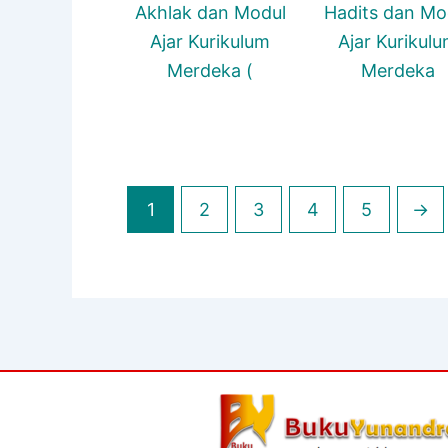
Akhlak dan Modul
Hadits dan Mo
Ajar Kurikulum
Ajar Kurikul
Merdeka (
Merdeka
1
2
3
4
5
→