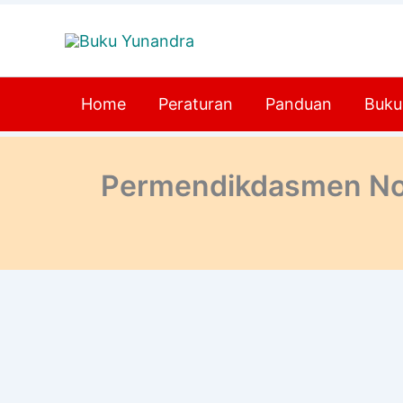
Lewati
ke
konten
Home
Peraturan
Panduan
Buku
Permendikdasmen Nom