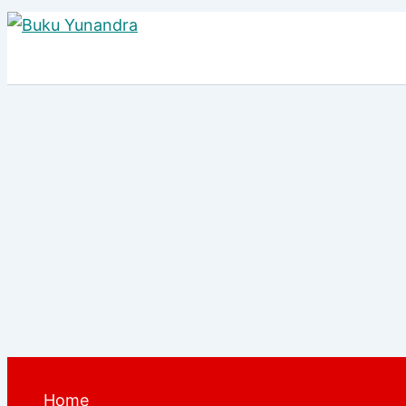
Lewati
ke
konten
Home