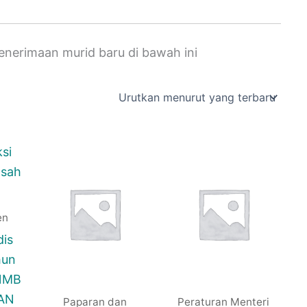
 penerimaan murid baru di bawah ini
en
dis
hun
SNMB
AN
Paparan dan
Peraturan Menteri