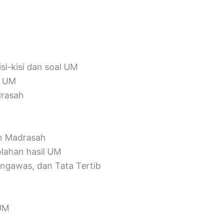
si-kisi dan soal UM
l UM
drasah
n Madrasah
lahan hasil UM
ngawas, dan Tata Tertib
UM