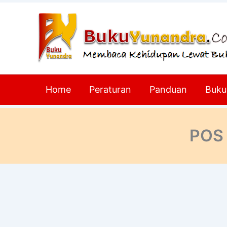
Lewati
ke
konten
Home
Peraturan
Panduan
Buku
POS 