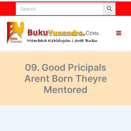
Lewati
ke
konten
09. Good Pricipals
Arent Born Theyre
Mentored