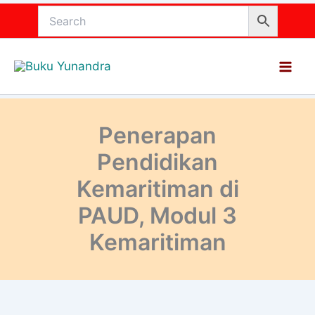
Lewati
ke
konten
Penerapan
Pendidikan
Kemaritiman di
PAUD, Modul 3
Kemaritiman