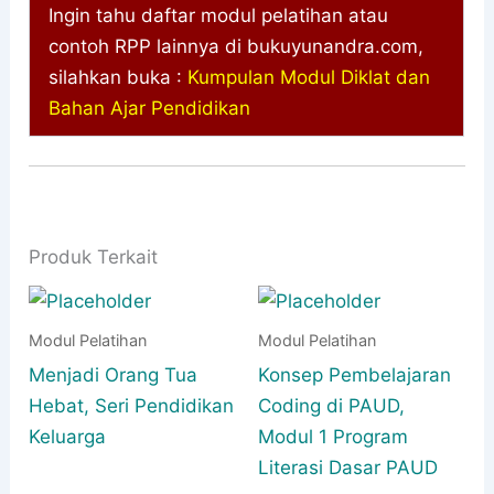
Ingin tahu daftar modul pelatihan atau
contoh RPP lainnya di bukuyunandra.com,
silahkan buka :
Kumpulan Modul Diklat dan
Bahan Ajar Pendidikan
Produk Terkait
Modul Pelatihan
Modul Pelatihan
Menjadi Orang Tua
Konsep Pembelajaran
Hebat, Seri Pendidikan
Coding di PAUD,
Keluarga
Modul 1 Program
Literasi Dasar PAUD