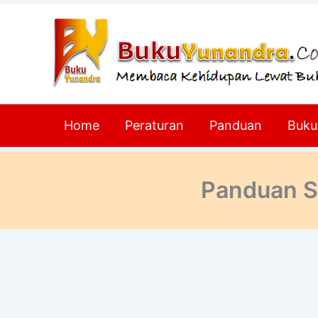
Lewati
ke
konten
Home
Peraturan
Panduan
Buku
Panduan S