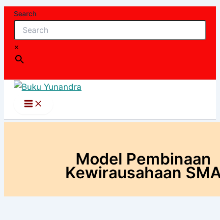
Lewati
Search
ke
konten
×
Model Pembinaan
Kewirausahaan SM