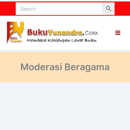
Lewati
ke
konten
Moderasi Beragama