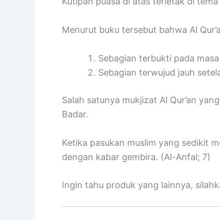
Kutipan puasa di atas terletak di tema
Menurut buku tersebut bahwa Al Qur’
Sebagian terbukti pada mas
Sebagian terwujud jauh sete
Salah satunya mukjizat Al Qur’an yang
Badar.
Ketika pasukan muslim yang sedikit m
dengan kabar gembira. (Al-Anfal; 7)
Ingin tahu produk yang lainnya, sila