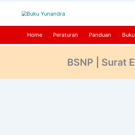
Lewati
ke
konten
Home
Peraturan
Panduan
Buku
BSNP | Surat