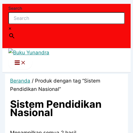
Lewati
Search
ke
konten
×
Beranda
/ Produk dengan tag “Sistem
Pendidikan Nasional”
Sistem Pendidikan
Nasional
Diurutkan
Menampilkan semua 2 hasil