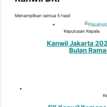
Diurutkan
Menampilkan semua 5 hasil
menurut
yang
Keputusan Kepala
terbaru
Kanwil Jakarta 202
Bulan Rama
K