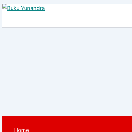
Lewati
ke
konten
Home