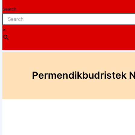
Search
×
Permendikbudristek No