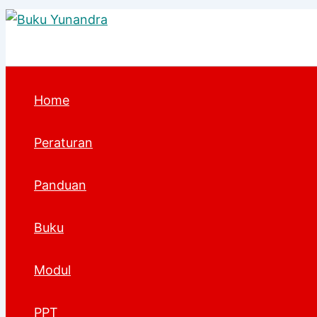
Lewati
ke
konten
Home
Peraturan
Panduan
Buku
Modul
PPT