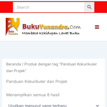
Lewati
ke
konten
Beranda
/ Produk dengan tag “Panduan Kokurikuler
dan Projek”
Panduan Kokurikuler dan Projek
Diurutkan
Menampilkan semua 8 hasil
menurut
yang
terbaru