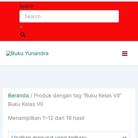
Lewati
Search
ke
konten
×
Beranda
/ Produk dengan tag “Buku Kelas VII”
Buku Kelas VII
Diurutkan
Menampilkan 1–12 dari 18 hasil
menurut
yang